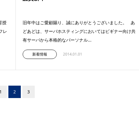
育授
旧年中はご愛顧賜り、誠にありがとうございました。 あ
フレ
どあどは、サーバホスティングにおいてはビギナー向け共
有サーバから本格的なパーソナル...
新着情報
2014.01.01
1
2
3