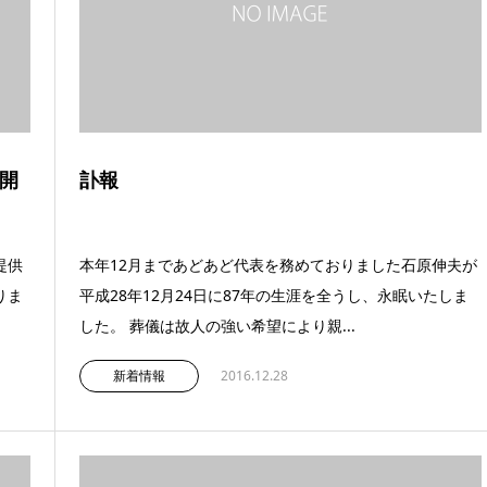
開
訃報
提供
本年12月まであどあど代表を務めておりました石原伸夫が
りま
平成28年12月24日に87年の生涯を全うし、永眠いたしま
した。 葬儀は故人の強い希望により親...
新着情報
2016.12.28