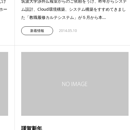
むけ
筑波大学渉外広報室からのご依頼をうけ、昨年からシステ
ホー
ム設計、Cloud環境構築、システム構築をすすめてきまし
た「教職履修カルテシステム」が５月から本...
新着情報
2014.05.10
謹賀新年