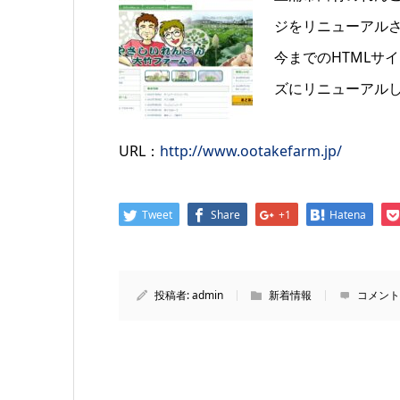
ジをリニューアル
今までのHTMLサイ
ズにリニューアル
URL：
http://www.ootakefarm.jp/
Tweet
Share
+1
Hatena
投稿者:
admin
新着情報
コメント