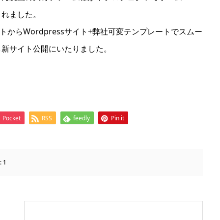
されました。
トからWordpressサイト+弊社可変テンプレートでスムー
し新サイト公開にいたりました。
Pocket
RSS
feedly
Pin it
:
1