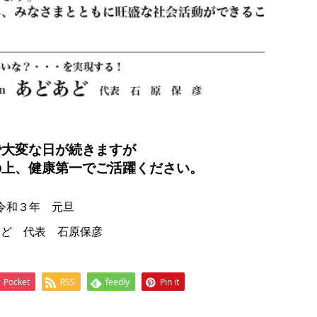
で大変な日が続きますが
の上、健康第一でご活躍ください。
令和３年 元旦
あど 代表 石原保彦
Pocket
RSS
feedly
Pin it