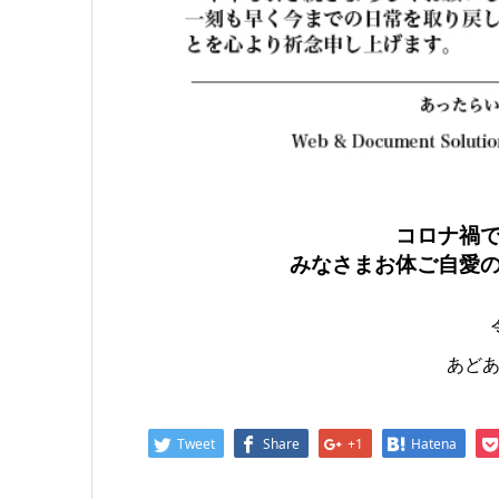
コロナ禍
みなさまお体ご自愛
あど
Tweet
Share
+1
Hatena